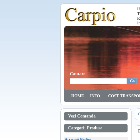
U
T
R
I
Cautare
HOME
INFO
COST TRANSPO
C
Vezi Comanda
Categorii Produse
Accesorii Nadire