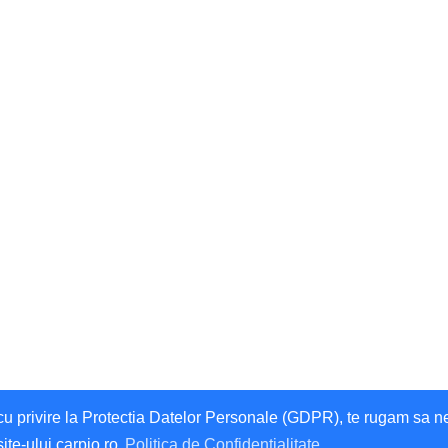
privire la Protectia Datelor Personale (GDPR), te rugam sa ne da
site-ului carpio.ro
Politica de Confidentialitate