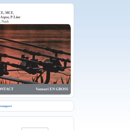
ACE, MCF,
, Aqua, P-Line
o, Nash
ONTACT
Vanzari EN GROSS
transport