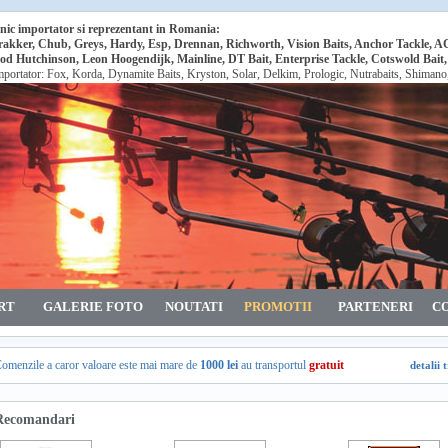
nic importator si reprezentant in Romania:
rakker, Chub, Greys, Hardy, Esp, Drennan, Richworth, Vision Baits, Anchor Tackle, 
od Hutchinson, Leon Hoogendijk, Mainline, DT Bait, Enterprise Tackle, Cotswold Bait
mportator: Fox, Korda, Dynamite Baits, Kryston, Solar, Delkim, Prologic, Nutrabaits, Shiman
RT
GALERIE FOTO
NOUTATI
PROMOTII
PARTENERI
C
omenzile a caror valoare este mai mare de
1000 lei
au transportul
gratuit
detalii 
Recomandari