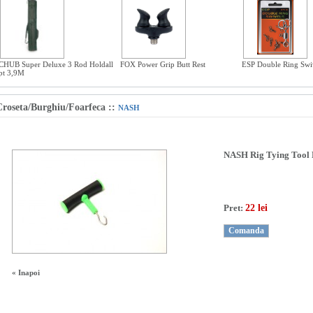
CHUB Super Deluxe 3 Rod Holdall
FOX Power Grip Butt Rest
ESP Double Ring Swi
pt 3,9M
Croseta/Burghiu/Foarfeca
::
NASH
NASH Rig Tying Tool 
Pret:
22 lei
« Inapoi