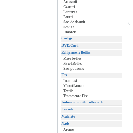
:
Accesorii
:
Corturi
:
Lanterne
:
Paturi
:
Saci de dormit
:
Scaune
:
Umbrele
Carlige
DVD/Carti
Echipament Boilies
:
Mese boilies
:
Pistol Boilies
:
Saci pt uscare
Fire
:
Inaintasi
:
Monofilament
:
Textile
:
Tratamente Fire
Imbracaminte/Incaltaminte
Lansete
Mulinete
Nade
:
Arome