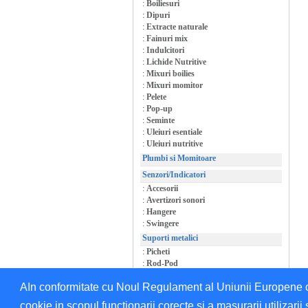
:
Boiliesuri
:
Dipuri
:
Extracte naturale
:
Fainuri mix
:
Indulcitori
:
Lichide Nutritive
:
Mixuri boilies
:
Mixuri momitor
:
Pelete
:
Pop-up
:
Seminte
:
Uleiuri esentiale
:
Uleiuri nutritive
Plumbi si Momitoare
Senzori/Indicatori
:
Accesorii
:
Avertizori sonori
:
Hangere
:
Swingere
Suporti metalici
:
Picheti
:
Rod-Pod
:
Suporti/Accesorii
AIn conformitate cu Noul Regulament al Uniunii Europene cu 
cookie in scopul functionarii corecte si a masurarii utilizarii 