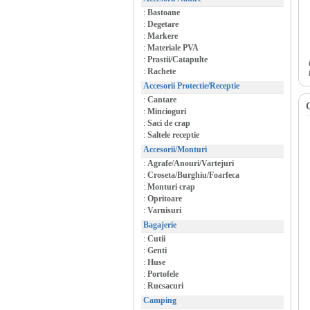
:
Bastoane
:
Degetare
:
Markere
:
Materiale PVA
:
Prastii/Catapulte
:
Rachete
Accesorii Protectie/Receptie
:
Cantare
:
Mincioguri
:
Saci de crap
:
Saltele receptie
Accesorii/Monturi
:
Agrafe/Anouri/Vartejuri
:
Croseta/Burghiu/Foarfeca
:
Monturi crap
:
Opritoare
:
Varnisuri
Bagajerie
:
Cutii
:
Genti
:
Huse
:
Portofele
:
Rucsacuri
Camping