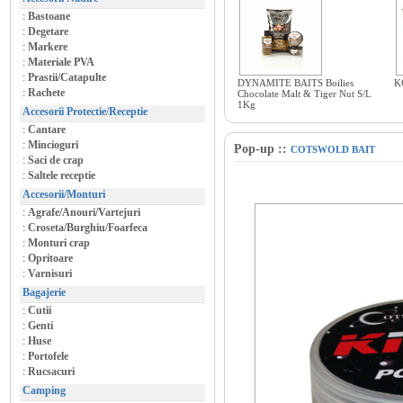
:
Bastoane
:
Degetare
:
Markere
:
Materiale PVA
:
Prastii/Catapulte
DYNAMITE BAITS Boilies
K
:
Rachete
Chocolate Malt & Tiger Nut S/L
1Kg
Accesorii Protectie/Receptie
:
Cantare
:
Mincioguri
Pop-up
::
COTSWOLD BAIT
:
Saci de crap
:
Saltele receptie
Accesorii/Monturi
:
Agrafe/Anouri/Vartejuri
:
Croseta/Burghiu/Foarfeca
:
Monturi crap
:
Opritoare
:
Varnisuri
Bagajerie
:
Cutii
:
Genti
:
Huse
:
Portofele
:
Rucsacuri
Camping