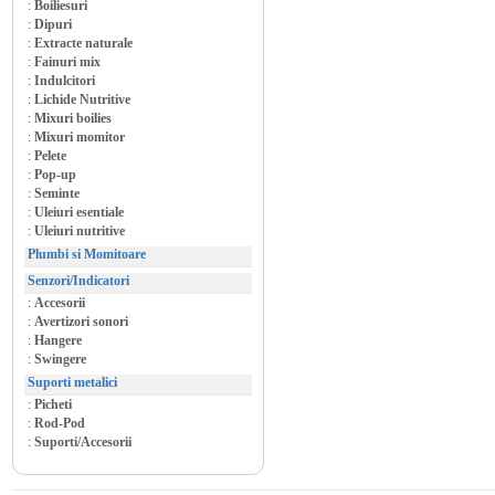
:
Boiliesuri
:
Dipuri
:
Extracte naturale
:
Fainuri mix
:
Indulcitori
:
Lichide Nutritive
:
Mixuri boilies
:
Mixuri momitor
:
Pelete
:
Pop-up
:
Seminte
:
Uleiuri esentiale
:
Uleiuri nutritive
Plumbi si Momitoare
Senzori/Indicatori
:
Accesorii
:
Avertizori sonori
:
Hangere
:
Swingere
Suporti metalici
:
Picheti
:
Rod-Pod
:
Suporti/Accesorii