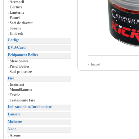
:
Accesorii
:
Corturi
:
Lanterne
:
Paturi
:
Saci de dormit
:
Scaune
:
Umbrele
Carlige
DVD/Carti
Echipament Boilies
:
Mese boilies
« Inapoi
:
Pistol Boilies
:
Saci pt uscare
Fire
:
Inaintasi
:
Monofilament
:
Textile
:
Tratamente Fire
Imbracaminte/Incaltaminte
Lansete
Mulinete
Nade
:
Arome