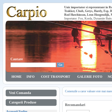
Unic importator si reprezentant in 
Trakker, Chub, Greys, Hardy, Esp, 
Rod Hutchinson, Leon Hoogendijk, Ma
Importator: Fox, Korda, Dynamite Baits
Cautare
HOME
INFO
COST TRANSPORT
GALERIE FOTO
NO
Comenzile a caror valoare este mai mar
Vezi Comanda
Categorii Produse
Recomandari
Accesorii Nadire