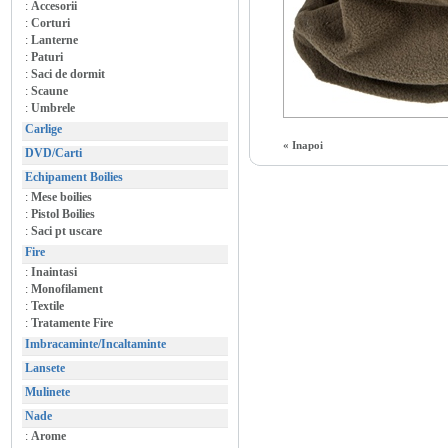
:
Accesorii
:
Corturi
:
Lanterne
:
Paturi
:
Saci de dormit
:
Scaune
:
Umbrele
Carlige
« Inapoi
DVD/Carti
Echipament Boilies
:
Mese boilies
:
Pistol Boilies
:
Saci pt uscare
Fire
:
Inaintasi
:
Monofilament
:
Textile
:
Tratamente Fire
Imbracaminte/Incaltaminte
Lansete
Mulinete
Nade
:
Arome