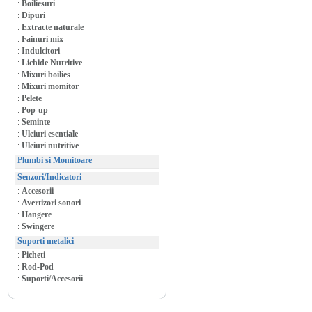
:
Boiliesuri
:
Dipuri
:
Extracte naturale
:
Fainuri mix
:
Indulcitori
:
Lichide Nutritive
:
Mixuri boilies
:
Mixuri momitor
:
Pelete
:
Pop-up
:
Seminte
:
Uleiuri esentiale
:
Uleiuri nutritive
Plumbi si Momitoare
Senzori/Indicatori
:
Accesorii
:
Avertizori sonori
:
Hangere
:
Swingere
Suporti metalici
:
Picheti
:
Rod-Pod
:
Suporti/Accesorii