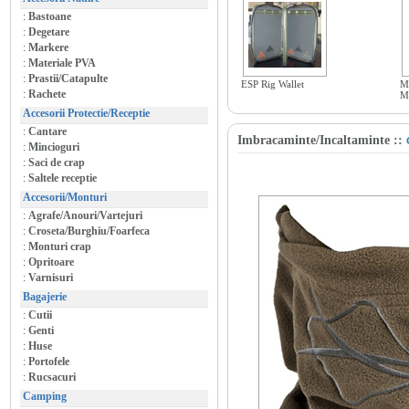
:
Bastoane
:
Degetare
:
Markere
:
Materiale PVA
:
Prastii/Catapulte
ESP Rig Wallet
M
:
Rachete
M
Accesorii Protectie/Receptie
:
Cantare
Imbracaminte/Incaltaminte
::
:
Mincioguri
:
Saci de crap
:
Saltele receptie
Accesorii/Monturi
:
Agrafe/Anouri/Vartejuri
:
Croseta/Burghiu/Foarfeca
:
Monturi crap
:
Opritoare
:
Varnisuri
Bagajerie
:
Cutii
:
Genti
:
Huse
:
Portofele
:
Rucsacuri
Camping