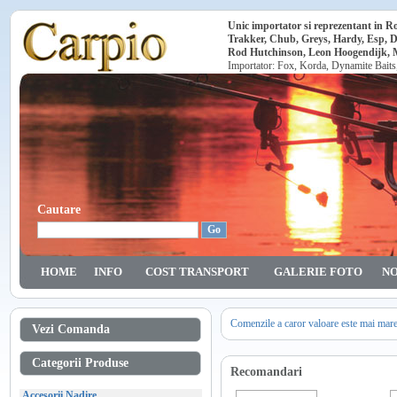
Unic importator si reprezentant in 
Trakker, Chub, Greys, Hardy, Esp, 
Rod Hutchinson, Leon Hoogendijk, Ma
Importator: Fox, Korda, Dynamite Baits
Cautare
HOME
INFO
COST TRANSPORT
GALERIE FOTO
NO
Comenzile a caror valoare este mai mar
Vezi Comanda
Categorii Produse
Recomandari
Accesorii Nadire