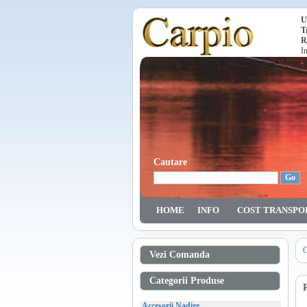
U
T
R
I
Cautare
HOME
INFO
COST TRANSPO
C
Vezi Comanda
Categorii Produse
Accesorii Nadire