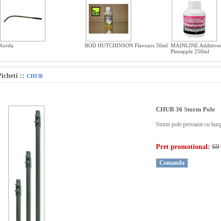
Korda
ROD HUTCHINSON Flavours 50ml
MAINLINE Additive
Pineapple 250ml
icheti
::
CHUB
CHUB 36 Storm Pole
Storm pole prevazut cu burgh
Pret promotional:
69