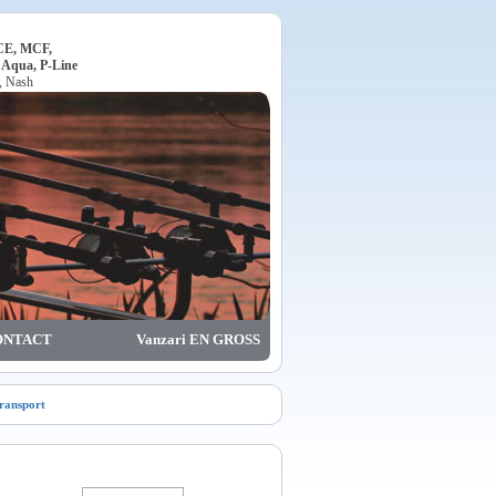
ACE, MCF,
, Aqua, P-Line
o, Nash
ONTACT
Vanzari EN GROSS
transport