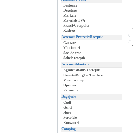
:
Bastoane
:
Degetare
:
Markere
:
Materiale PVA
:
Prastii/Catapulte
:
Rachete
Accesorii Protectie/Receptie
:
Cantare
P
:
Mincioguri
:
Saci de crap
:
Saltele receptie
Accesorii/Monturi
:
Agrafe/Anouri/Vartejuri
:
Croseta/Burghiu/Foarfeca
:
Monturi crap
:
Opritoare
:
Varnisuri
Bagajerie
:
Cutii
:
Genti
:
Huse
:
Portofele
:
Rucsacuri
Camping