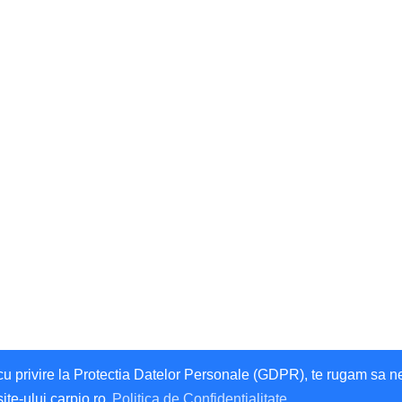
privire la Protectia Datelor Personale (GDPR), te rugam sa ne da
site-ului carpio.ro
Politica de Confidentialitate