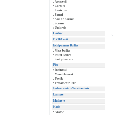
:
Accesorii
:
Corturi
:
Lanterne
:
Paturi
:
Saci de dormit
:
Scaune
:
Umbrele
Carlige
DVD/Carti
Echipament Boilies
:
Mese boilies
:
Pistol Boilies
:
Saci pt uscare
Fire
:
Inaintasi
:
Monofilament
:
Textile
:
Tratamente Fire
Imbracaminte/Incaltaminte
Lansete
Mulinete
Nade
:
Arome