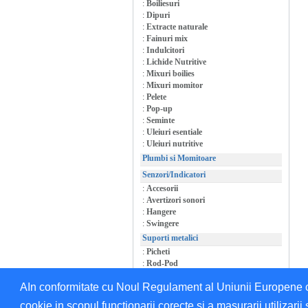
:
Boiliesuri
:
Dipuri
:
Extracte naturale
:
Fainuri mix
:
Indulcitori
:
Lichide Nutritive
:
Mixuri boilies
:
Mixuri momitor
:
Pelete
:
Pop-up
:
Seminte
:
Uleiuri esentiale
:
Uleiuri nutritive
Plumbi si Momitoare
Senzori/Indicatori
:
Accesorii
:
Avertizori sonori
:
Hangere
:
Swingere
Suporti metalici
:
Picheti
:
Rod-Pod
:
Suporti/Accesorii
AIn conformitate cu Noul Regulament al Uniunii Europene cu 
cookie in scopul functionarii corecte si a masurarii utilizarii 