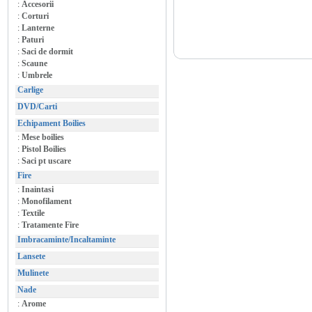
:
Accesorii
:
Corturi
:
Lanterne
:
Paturi
:
Saci de dormit
:
Scaune
:
Umbrele
Carlige
DVD/Carti
Echipament Boilies
:
Mese boilies
:
Pistol Boilies
:
Saci pt uscare
Fire
:
Inaintasi
:
Monofilament
:
Textile
:
Tratamente Fire
Imbracaminte/Incaltaminte
Lansete
Mulinete
Nade
:
Arome