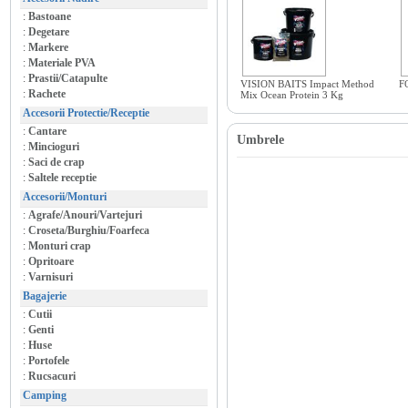
:
Bastoane
:
Degetare
:
Markere
:
Materiale PVA
:
Prastii/Catapulte
VISION BAITS Impact Method
F
:
Rachete
Mix Ocean Protein 3 Kg
Accesorii Protectie/Receptie
:
Cantare
Umbrele
:
Mincioguri
:
Saci de crap
:
Saltele receptie
Accesorii/Monturi
:
Agrafe/Anouri/Vartejuri
:
Croseta/Burghiu/Foarfeca
:
Monturi crap
:
Opritoare
:
Varnisuri
Bagajerie
:
Cutii
:
Genti
:
Huse
:
Portofele
:
Rucsacuri
Camping