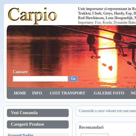
Unic importator si reprezentant in 
Trakker, Chub, Greys, Hardy, Esp, 
Rod Hutchinson, Leon Hoogendijk, Ma
Importator: Fox, Korda, Dynamite Baits
Cautare
HOME
INFO
COST TRANSPORT
GALERIE FOTO
NO
Comenzile a caror valoare este mai mar
Vezi Comanda
Categorii Produse
Recomandari
Accesorii Nadire