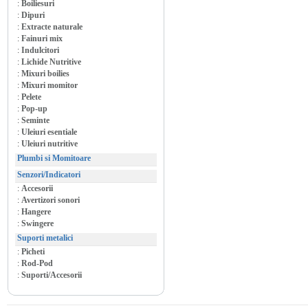
:
Boiliesuri
:
Dipuri
:
Extracte naturale
:
Fainuri mix
:
Indulcitori
:
Lichide Nutritive
:
Mixuri boilies
:
Mixuri momitor
:
Pelete
:
Pop-up
:
Seminte
:
Uleiuri esentiale
:
Uleiuri nutritive
Plumbi si Momitoare
Senzori/Indicatori
:
Accesorii
:
Avertizori sonori
:
Hangere
:
Swingere
Suporti metalici
:
Picheti
:
Rod-Pod
:
Suporti/Accesorii