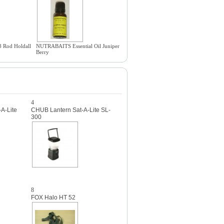
 Rod Holdall
NUTRABAITS Essential Oil Juniper
Berry
4
A-Lite
CHUB Lantern Sat-A-Lite SL-
300
8
FOX Halo HT 52