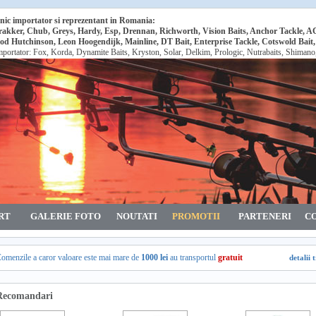
nic importator si reprezentant in Romania:
rakker, Chub, Greys, Hardy, Esp, Drennan, Richworth, Vision Baits, Anchor Tackle, 
od Hutchinson, Leon Hoogendijk, Mainline, DT Bait, Enterprise Tackle, Cotswold Bait
mportator: Fox, Korda, Dynamite Baits, Kryston, Solar, Delkim, Prologic, Nutrabaits, Shiman
RT
GALERIE FOTO
NOUTATI
PROMOTII
PARTENERI
C
omenzile a caror valoare este mai mare de
1000 lei
au transportul
gratuit
detalii 
Recomandari