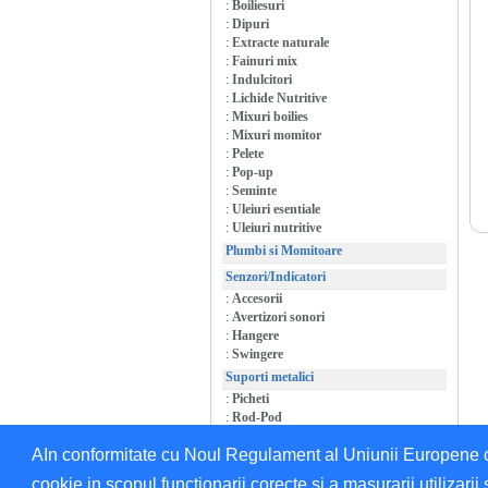
:
Boiliesuri
:
Dipuri
:
Extracte naturale
:
Fainuri mix
:
Indulcitori
:
Lichide Nutritive
:
Mixuri boilies
:
Mixuri momitor
:
Pelete
:
Pop-up
:
Seminte
:
Uleiuri esentiale
:
Uleiuri nutritive
Plumbi si Momitoare
Senzori/Indicatori
:
Accesorii
:
Avertizori sonori
:
Hangere
:
Swingere
Suporti metalici
:
Picheti
:
Rod-Pod
:
Suporti/Accesorii
AIn conformitate cu Noul Regulament al Uniunii Europene cu 
cookie in scopul functionarii corecte si a masurarii utilizarii 