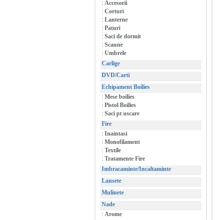
:
Accesorii
:
Corturi
:
Lanterne
:
Paturi
:
Saci de dormit
:
Scaune
:
Umbrele
Carlige
DVD/Carti
Echipament Boilies
:
Mese boilies
:
Pistol Boilies
:
Saci pt uscare
Fire
:
Inaintasi
:
Monofilament
:
Textile
:
Tratamente Fire
Imbracaminte/Incaltaminte
Lansete
Mulinete
Nade
:
Arome