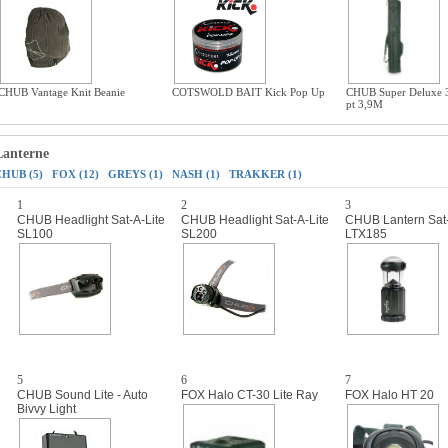
CHUB Vantage Knit Beanie
COTSWOLD BAIT Kick Pop Up
CHUB Super Deluxe 3
pt 3,9M
Lanterne
CHUB (5)
FOX (12)
GREYS (1)
NASH (1)
TRAKKER (1)
1
2
3
CHUB Headlight Sat-A-Lite
CHUB Headlight Sat-A-Lite
CHUB Lantern Sat-
SL100
SL200
LTX185
5
6
7
CHUB Sound Lite - Auto
FOX Halo CT-30 Lite Ray
FOX Halo HT 20
Bivvy Light