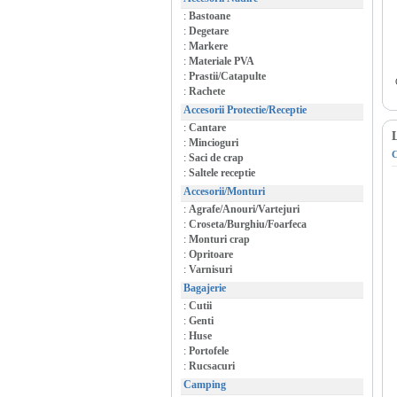
:
Bastoane
:
Degetare
:
Markere
:
Materiale PVA
:
Prastii/Catapulte
:
Rachete
Accesorii Protectie/Receptie
:
Cantare
:
Mincioguri
:
Saci de crap
:
Saltele receptie
Accesorii/Monturi
:
Agrafe/Anouri/Vartejuri
:
Croseta/Burghiu/Foarfeca
:
Monturi crap
:
Opritoare
:
Varnisuri
Bagajerie
:
Cutii
:
Genti
:
Huse
:
Portofele
:
Rucsacuri
Camping