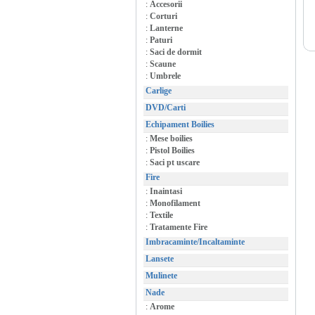
:
Accesorii
:
Corturi
:
Lanterne
:
Paturi
:
Saci de dormit
:
Scaune
:
Umbrele
Carlige
DVD/Carti
Echipament Boilies
:
Mese boilies
:
Pistol Boilies
:
Saci pt uscare
Fire
:
Inaintasi
:
Monofilament
:
Textile
:
Tratamente Fire
Imbracaminte/Incaltaminte
Lansete
Mulinete
Nade
:
Arome