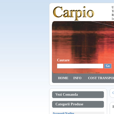
U
T
R
I
Cautare
HOME
INFO
COST TRANSPO
C
Vezi Comanda
Categorii Produse
Accesorii Nadire