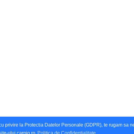
privire la Protectia Datelor Personale (GDPR), te rugam sa ne da
site-ului carpio.ro
Politica de Confidentialitate