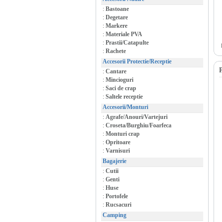
:
Bastoane
:
Degetare
:
Markere
:
Materiale PVA
:
Prastii/Catapulte
:
Rachete
Accesorii Protectie/Receptie
P
:
Cantare
:
Mincioguri
:
Saci de crap
:
Saltele receptie
Accesorii/Monturi
:
Agrafe/Anouri/Vartejuri
:
Croseta/Burghiu/Foarfeca
:
Monturi crap
:
Opritoare
:
Varnisuri
Bagajerie
:
Cutii
:
Genti
:
Huse
:
Portofele
:
Rucsacuri
Camping