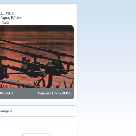
ACE, MCF,
, Aqua, P-Line
o, Nash
ONTACT
Vanzari EN GROSS
transport