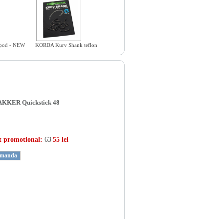
pod - NEW
KORDA Kurv Shank teflon
KKER Quickstick 48
t promotional:
63
55 lei