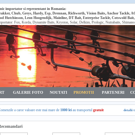
nic importator si reprezentant in Romania:
rakker, Chub, Greys, Hardy, Esp, Drennan, Richworth, Vision Baits, Anchor Tackle, 
od Hutchinson, Leon Hoogendijk, Mainline, DT Bait, Enterprise Tackle, Cotswold Bait
mportator: Fox, Korda, Dynamite Baits, Kryston, Solar, Delkim, Prologic, Nutrabaits, Shiman
RT
GALERIE FOTO
NOUTATI
PROMOTII
PARTENERI
C
omenzile a caror valoare este mai mare de
1000 lei
au transportul
gratuit
detalii 
Recomandari