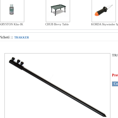
KRYSTON Klin-IK
CHUB Bivvy Table
KORDA Skywinder S
icheti
::
TRAKKER
TRA
Pre