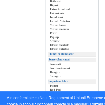
:
Boiliesuri
:
Dipuri
:
Extracte naturale
:
Fainuri mix
:
Indulcitori
:
Lichide Nutritive
:
Mixuri boilies
:
Mixuri momitor
:
Pelete
:
Pop-up
:
Seminte
:
Uleiuri esentiale
:
Uleiuri nutritive
Plumbi si Momitoare
Senzori/Indicatori
:
Accesorii
:
Avertizori sonori
:
Hangere
:
Swingere
Suporti metalici
:
Picheti
:
Rod-Pod
:
Suporti/Accesorii
AIn conformitate cu Noul Regulament al Uniunii Europene cu 
cookie in scopul functionarii corecte si a masurarii utilizarii 