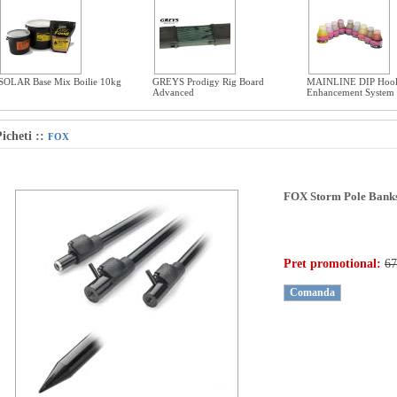
SOLAR Base Mix Boilie 10kg
GREYS Prodigy Rig Board
MAINLINE DIP Hook
Advanced
Enhancement System
icheti
::
FOX
FOX Storm Pole Banks
Pret promotional:
67