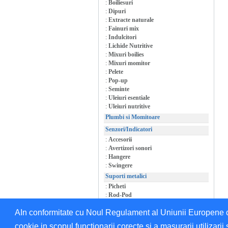
:
Boiliesuri
:
Dipuri
:
Extracte naturale
:
Fainuri mix
:
Indulcitori
:
Lichide Nutritive
:
Mixuri boilies
:
Mixuri momitor
:
Pelete
:
Pop-up
:
Seminte
:
Uleiuri esentiale
:
Uleiuri nutritive
Plumbi si Momitoare
Senzori/Indicatori
:
Accesorii
:
Avertizori sonori
:
Hangere
:
Swingere
Suporti metalici
:
Picheti
:
Rod-Pod
:
Suporti/Accesorii
AIn conformitate cu Noul Regulament al Uniunii Europene cu 
cookie in scopul functionarii corecte si a masurarii utilizarii 