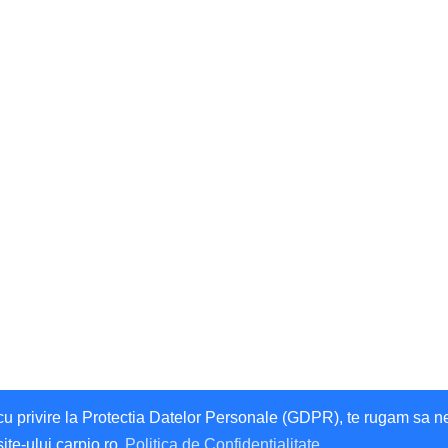
privire la Protectia Datelor Personale (GDPR), te rugam sa ne da
site-ului carpio.ro
Politica de Confidentialitate