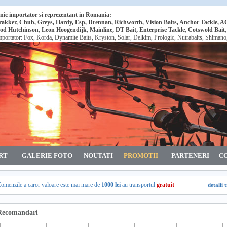
nic importator si reprezentant in Romania:
rakker, Chub, Greys, Hardy, Esp, Drennan, Richworth, Vision Baits, Anchor Tackle, 
od Hutchinson, Leon Hoogendijk, Mainline, DT Bait, Enterprise Tackle, Cotswold Bait
mportator: Fox, Korda, Dynamite Baits, Kryston, Solar, Delkim, Prologic, Nutrabaits, Shiman
RT
GALERIE FOTO
NOUTATI
PROMOTII
PARTENERI
C
omenzile a caror valoare este mai mare de
1000 lei
au transportul
gratuit
detalii 
Recomandari