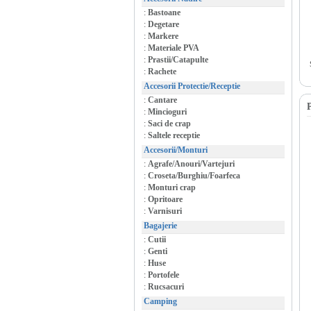
:
Bastoane
:
Degetare
:
Markere
:
Materiale PVA
:
Prastii/Catapulte
:
Rachete
Accesorii Protectie/Receptie
:
Cantare
P
:
Mincioguri
:
Saci de crap
:
Saltele receptie
Accesorii/Monturi
:
Agrafe/Anouri/Vartejuri
:
Croseta/Burghiu/Foarfeca
:
Monturi crap
:
Opritoare
:
Varnisuri
Bagajerie
:
Cutii
:
Genti
:
Huse
:
Portofele
:
Rucsacuri
Camping