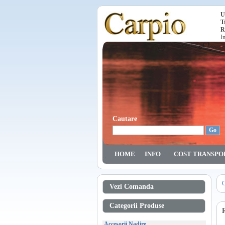
U
T
R
I
Cautare
HOME
INFO
COST TRANSPO
C
Vezi Comanda
Categorii Produse
Accesorii Nadire