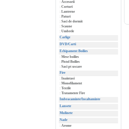
:
Accesorii
:
Corturi
:
Lanterne
:
Paturi
:
Saci de dormit
:
Scaune
:
Umbrele
Carlige
DVD/Carti
Echipament Boilies
:
Mese boilies
:
Pistol Boilies
:
Saci pt uscare
Fire
:
Inaintasi
:
Monofilament
:
Textile
:
Tratamente Fire
Imbracaminte/Incaltaminte
Lansete
Mulinete
Nade
:
Arome