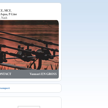
ACE, MCF,
, Aqua, P-Line
o, Nash
ONTACT
Vanzari EN GROSS
transport