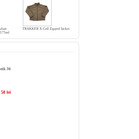
bait
TRAKKER X-Cell Zipped Jacket
 175ml
tik 36
58 lei