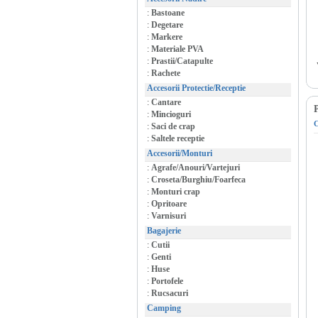
:
Bastoane
:
Degetare
:
Markere
:
Materiale PVA
:
Prastii/Catapulte
:
Rachete
Accesorii Protectie/Receptie
:
Cantare
P
:
Mincioguri
:
Saci de crap
:
Saltele receptie
Accesorii/Monturi
:
Agrafe/Anouri/Vartejuri
:
Croseta/Burghiu/Foarfeca
:
Monturi crap
:
Opritoare
:
Varnisuri
Bagajerie
:
Cutii
:
Genti
:
Huse
:
Portofele
:
Rucsacuri
Camping