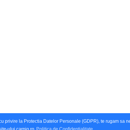
privire la Protectia Datelor Personale (GDPR), te rugam sa ne da
site-ului carpio.ro
Politica de Confidentialitate