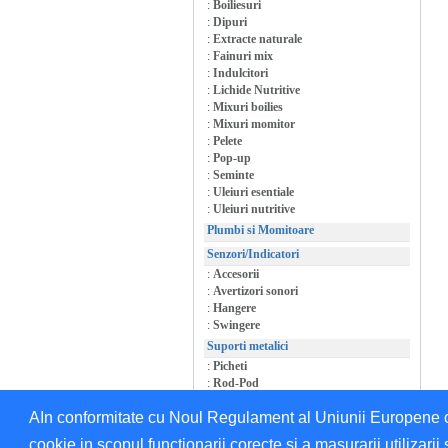
:
Boiliesuri
:
Dipuri
:
Extracte naturale
:
Fainuri mix
:
Indulcitori
:
Lichide Nutritive
:
Mixuri boilies
:
Mixuri momitor
:
Pelete
:
Pop-up
:
Seminte
:
Uleiuri esentiale
:
Uleiuri nutritive
Plumbi si Momitoare
Senzori/Indicatori
:
Accesorii
:
Avertizori sonori
:
Hangere
:
Swingere
Suporti metalici
:
Picheti
:
Rod-Pod
:
Suporti/Accesorii
AIn conformitate cu Noul Regulament al Uniunii Europene cu 
cookie in scopul functionarii corecte si a masurarii utilizarii 