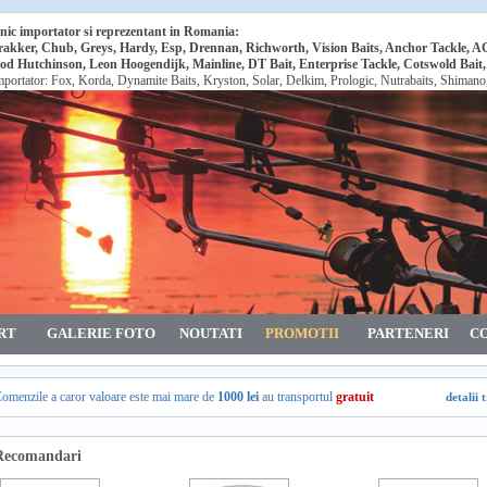
nic importator si reprezentant in Romania:
rakker, Chub, Greys, Hardy, Esp, Drennan, Richworth, Vision Baits, Anchor Tackle, 
od Hutchinson, Leon Hoogendijk, Mainline, DT Bait, Enterprise Tackle, Cotswold Bait
mportator: Fox, Korda, Dynamite Baits, Kryston, Solar, Delkim, Prologic, Nutrabaits, Shiman
RT
GALERIE FOTO
NOUTATI
PROMOTII
PARTENERI
C
omenzile a caror valoare este mai mare de
1000 lei
au transportul
gratuit
detalii 
Recomandari