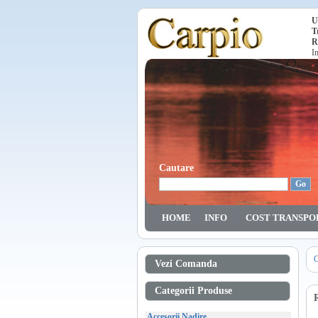
U
T
R
I
Cautare
HOME
INFO
COST TRANSPO
C
Vezi Comanda
Categorii Produse
Accesorii Nadire