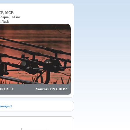
ACE, MCF,
, Aqua, P-Line
o, Nash
ONTACT
Vanzari EN GROSS
transport