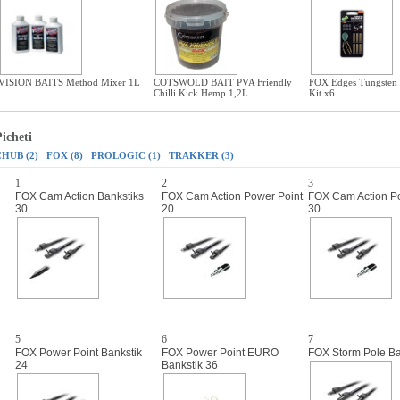
VISION BAITS Method Mixer 1L
COTSWOLD BAIT PVA Friendly
FOX Edges Tungsten
Chilli Kick Hemp 1,2L
Kit x6
icheti
CHUB (2)
FOX (8)
PROLOGIC (1)
TRAKKER (3)
1
2
3
FOX Cam Action Bankstiks
FOX Cam Action Power Point
FOX Cam Action P
30
20
30
5
6
7
FOX Power Point Bankstik
FOX Power Point EURO
FOX Storm Pole Ba
24
Bankstik 36