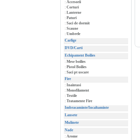
:
Accesorii
:
Corturi
:
Lanterne
:
Paturi
:
Saci de dormit
:
Scaune
:
Umbrele
Carlige
DVD/Carti
Echipament Boilies
:
Mese boilies
:
Pistol Boilies
:
Saci pt uscare
Fire
:
Inaintasi
:
Monofilament
:
Textile
:
Tratamente Fire
Imbracaminte/Incaltaminte
Lansete
Mulinete
Nade
:
Arome