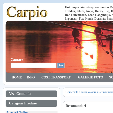
Unic importator si reprezentant in 
Trakker, Chub, Greys, Hardy, Esp, 
Rod Hutchinson, Leon Hoogendijk, Ma
Importator: Fox, Korda, Dynamite Baits
Cautare
HOME
INFO
COST TRANSPORT
GALERIE FOTO
NO
Comenzile a caror valoare este mai mar
Vezi Comanda
Categorii Produse
Recomandari
Accesorii Nadire