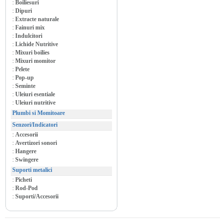
:
Boiliesuri
:
Dipuri
:
Extracte naturale
:
Fainuri mix
:
Indulcitori
:
Lichide Nutritive
:
Mixuri boilies
:
Mixuri momitor
:
Pelete
:
Pop-up
:
Seminte
:
Uleiuri esentiale
:
Uleiuri nutritive
Plumbi si Momitoare
Senzori/Indicatori
:
Accesorii
:
Avertizori sonori
:
Hangere
:
Swingere
Suporti metalici
:
Picheti
:
Rod-Pod
:
Suporti/Accesorii