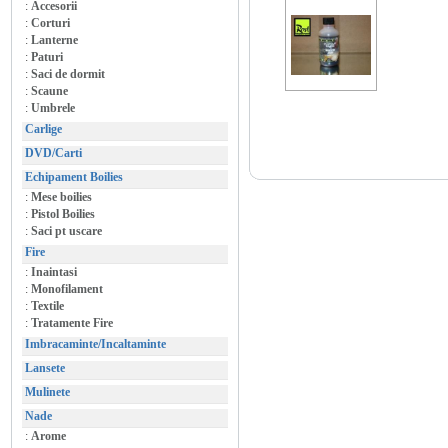
:
Accesorii
:
Corturi
:
Lanterne
:
Paturi
:
Saci de dormit
:
Scaune
:
Umbrele
Carlige
DVD/Carti
Echipament Boilies
:
Mese boilies
:
Pistol Boilies
:
Saci pt uscare
Fire
:
Inaintasi
:
Monofilament
:
Textile
:
Tratamente Fire
Imbracaminte/Incaltaminte
Lansete
Mulinete
Nade
:
Arome