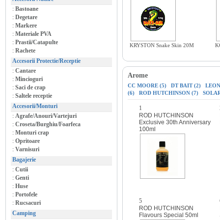
:
Bastoane
:
Degetare
:
Markere
:
Materiale PVA
:
Prastii/Catapulte
KRYSTON Snake Skin 20M
K
:
Rachete
Accesorii Protectie/Receptie
:
Cantare
Arome
:
Mincioguri
CC MOORE (5)
DT BAIT (2)
LEON
:
Saci de crap
(6)
ROD HUTCHINSON (7)
SOLAR
:
Saltele receptie
Accesorii/Monturi
1
ROD HUTCHINSON
:
Agrafe/Anouri/Vartejuri
Exclusive 30th Anniversary
:
Croseta/Burghiu/Foarfeca
100ml
:
Monturi crap
:
Opritoare
:
Varnisuri
Bagajerie
:
Cutii
:
Genti
:
Huse
:
Portofele
5
:
Rucsacuri
ROD HUTCHINSON
Camping
Flavours Special 50ml