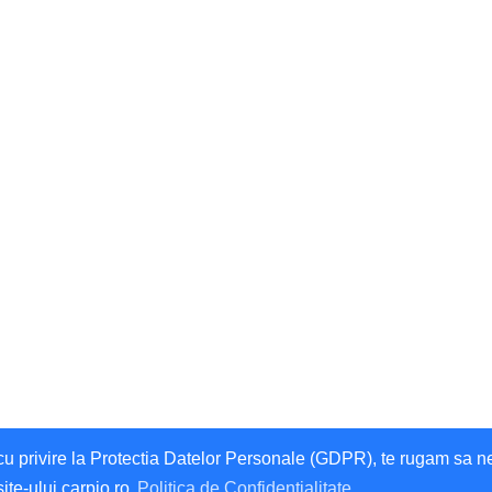
privire la Protectia Datelor Personale (GDPR), te rugam sa ne da
site-ului carpio.ro
Politica de Confidentialitate