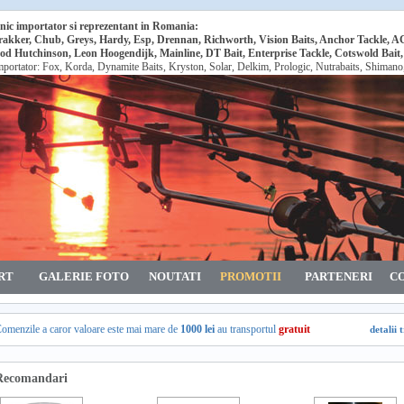
nic importator si reprezentant in Romania:
rakker, Chub, Greys, Hardy, Esp, Drennan, Richworth, Vision Baits, Anchor Tackle, 
od Hutchinson, Leon Hoogendijk, Mainline, DT Bait, Enterprise Tackle, Cotswold Bait
mportator: Fox, Korda, Dynamite Baits, Kryston, Solar, Delkim, Prologic, Nutrabaits, Shiman
RT
GALERIE FOTO
NOUTATI
PROMOTII
PARTENERI
C
omenzile a caror valoare este mai mare de
1000 lei
au transportul
gratuit
detalii 
Recomandari