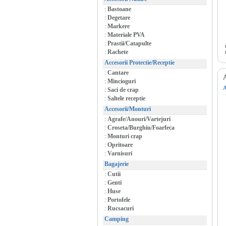
:
Bastoane
:
Degetare
:
Markere
:
Materiale PVA
:
Prastii/Catapulte
:
Rachete
Accesorii Protectie/Receptie
:
Cantare
A
:
Mincioguri
A
:
Saci de crap
:
Saltele receptie
Accesorii/Monturi
:
Agrafe/Anouri/Vartejuri
:
Croseta/Burghiu/Foarfeca
:
Monturi crap
:
Opritoare
:
Varnisuri
Bagajerie
:
Cutii
:
Genti
:
Huse
:
Portofele
:
Rucsacuri
Camping