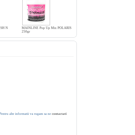
ISH N
MAINLINE Pop Up Mix POLARIS
250gr
Pentru alte informatii va rugam sa ne
contactati