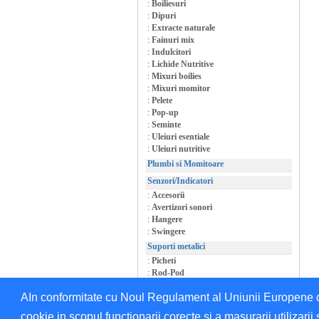
:
Boiliesuri
:
Dipuri
:
Extracte naturale
:
Fainuri mix
:
Indulcitori
:
Lichide Nutritive
:
Mixuri boilies
:
Mixuri momitor
:
Pelete
:
Pop-up
:
Seminte
:
Uleiuri esentiale
:
Uleiuri nutritive
Plumbi si Momitoare
Senzori/Indicatori
:
Accesorii
:
Avertizori sonori
:
Hangere
:
Swingere
Suporti metalici
:
Picheti
:
Rod-Pod
:
Suporti/Accesorii
AIn conformitate cu Noul Regulament al Uniunii Europene cu 
cookie in scopul functionarii corecte si a masurarii utilizarii 