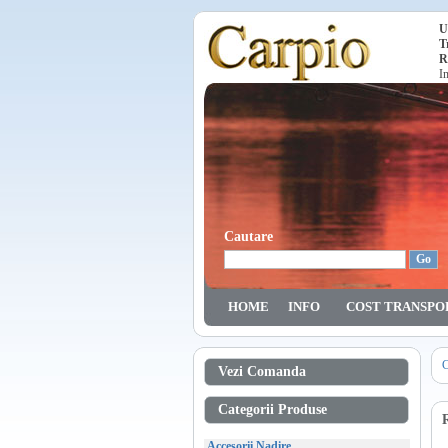
U
T
R
I
Cautare
HOME
INFO
COST TRANSPO
C
Vezi Comanda
Categorii Produse
Accesorii Nadire