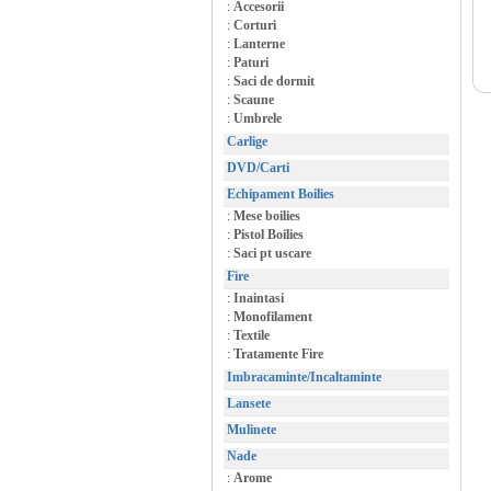
:
Accesorii
:
Corturi
:
Lanterne
:
Paturi
:
Saci de dormit
:
Scaune
:
Umbrele
Carlige
DVD/Carti
Echipament Boilies
:
Mese boilies
:
Pistol Boilies
:
Saci pt uscare
Fire
:
Inaintasi
:
Monofilament
:
Textile
:
Tratamente Fire
Imbracaminte/Incaltaminte
Lansete
Mulinete
Nade
:
Arome