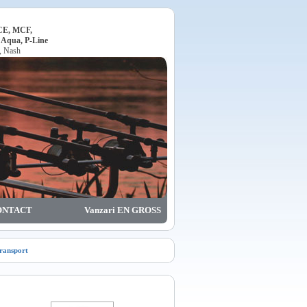
ACE, MCF,
, Aqua, P-Line
o, Nash
ONTACT
Vanzari EN GROSS
transport