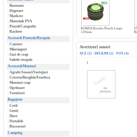
:
Bastoane
:
Degetare
:
Markere
:
Materiale PVA
:
Prastii/Catapulte
KORDA Krusha Pouch Large
E
:
Rachete
120mm
B
Accesorii Protectie/Receptie
:
Cantare
Avertizori sonori
:
Mincioguri
ACE (1)
DELKIM (2)
FOX (4)
:
Saci de crap
:
Saltele receptie
1
Accesorii/Monturi
:
Agrafe/Anouri/Vartejuri
:
Croseta/Burghiu/Foarfeca
:
Monturi crap
:
Opritoare
:
Varnisuri
Bagajerie
:
Cutii
:
Genti
:
Huse
:
Portofele
:
Rucsacuri
Camping