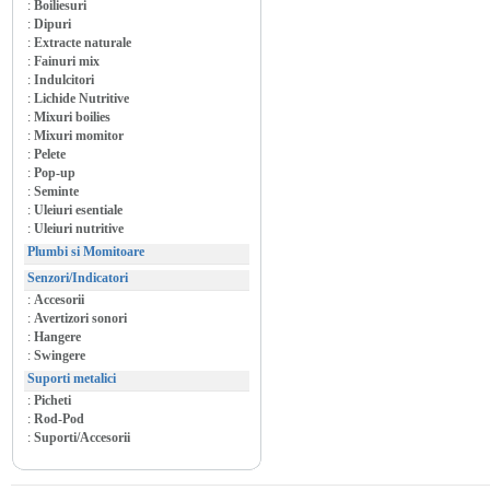
:
Boiliesuri
:
Dipuri
:
Extracte naturale
:
Fainuri mix
:
Indulcitori
:
Lichide Nutritive
:
Mixuri boilies
:
Mixuri momitor
:
Pelete
:
Pop-up
:
Seminte
:
Uleiuri esentiale
:
Uleiuri nutritive
Plumbi si Momitoare
Senzori/Indicatori
:
Accesorii
:
Avertizori sonori
:
Hangere
:
Swingere
Suporti metalici
:
Picheti
:
Rod-Pod
:
Suporti/Accesorii