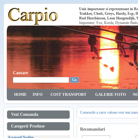
Unic importator si reprezentant in 
Trakker, Chub, Greys, Hardy, Esp, 
Rod Hutchinson, Leon Hoogendijk, Ma
Importator: Fox, Korda, Dynamite Baits
Cautare
HOME
INFO
COST TRANSPORT
GALERIE FOTO
NO
Comenzile a caror valoare este mai mar
Vezi Comanda
Categorii Produse
Recomandari
Accesorii Nadire