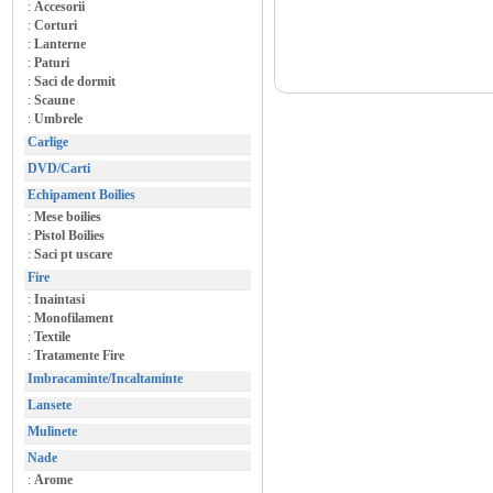
:
Accesorii
:
Corturi
:
Lanterne
:
Paturi
:
Saci de dormit
:
Scaune
:
Umbrele
Carlige
DVD/Carti
Echipament Boilies
:
Mese boilies
:
Pistol Boilies
:
Saci pt uscare
Fire
:
Inaintasi
:
Monofilament
:
Textile
:
Tratamente Fire
Imbracaminte/Incaltaminte
Lansete
Mulinete
Nade
:
Arome